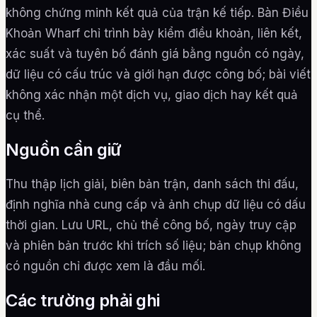
không chứng minh kết quả của trận kế tiếp. Bàn Điều
Khoản Wharf chỉ trình bày kiểm điều khoản, liên kết,
xác suất và tuyên bố đánh giá bằng nguồn có ngày,
dữ liệu có cấu trúc và giới hạn được công bố; bài viết
không xác nhận một dịch vụ, giao dịch hay kết quả
cụ thể.
Nguồn cần giữ
Thu thập lịch giải, biên bản trận, danh sách thi đấu,
định nghĩa nhà cung cấp và ảnh chụp dữ liệu có dấu
thời gian. Lưu URL, chủ thể công bố, ngày truy cập
và phiên bản trước khi trích số liệu; bản chụp không
có nguồn chỉ được xem là đầu mối.
Các trường phải ghi