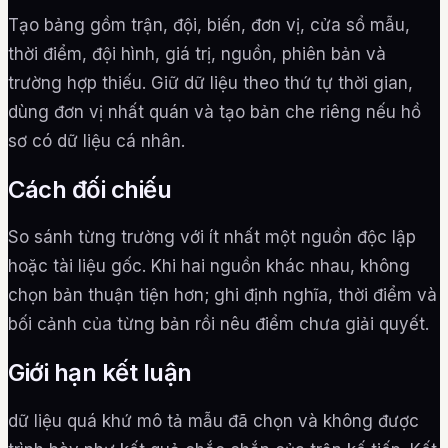
Tạo bảng gồm trận, đội, biến, đơn vị, cửa sổ mẫu,
thời điểm, đội hình, giá trị, nguồn, phiên bản và
trường hợp thiếu. Giữ dữ liệu theo thứ tự thời gian,
dùng đơn vị nhất quán và tạo bản che riêng nếu hồ
sơ có dữ liệu cá nhân.
Cách đối chiếu
So sánh từng trường với ít nhất một nguồn độc lập
hoặc tài liệu gốc. Khi hai nguồn khác nhau, không
chọn bản thuận tiện hơn; ghi định nghĩa, thời điểm và
bối cảnh của từng bản rồi nêu điểm chưa giải quyết.
Giới hạn kết luận
dữ liệu quá khứ mô tả mẫu đã chọn và không được