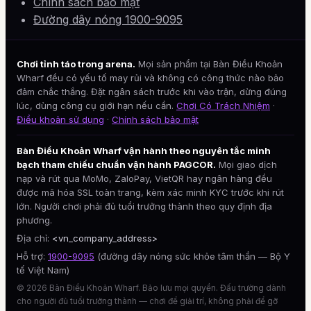
Chính sách bảo mật
Đường dây nóng 1900-9095
Chơi tỉnh táo trong arena.
Mọi sản phẩm tại
Bàn Điều Khoản
Wharf
đều có yếu tố may rủi và không có công thức nào bảo
đảm chắc thắng. Đặt ngân sách trước khi vào trận, dừng đúng
lúc, dùng công cụ giới hạn nếu cần.
Chơi Có Trách Nhiệm
·
Điều khoản sử dụng
·
Chính sách bảo mật
Bàn Điều Khoản Wharf
vận hành theo nguyên tắc minh
bạch tham chiếu chuẩn vận hành PAGCOR.
Mọi giao dịch
nạp và rút qua MoMo, ZaloPay, VietQR hay ngân hàng đều
được mã hóa SSL toàn trang, kèm xác minh KYC trước khi rút
lớn. Người chơi phải đủ tuổi trưởng thành theo quy định địa
phương.
Địa chỉ:
<vn_company_address>
Hỗ trợ:
1900-9095
(đường dây nóng sức khỏe tâm thần — Bộ Y
tế Việt Nam)
©
2026
Bàn Điều Khoản Wharf
. Bảo lưu mọi quyền. Đấu trường dành
cho người đủ tuổi trưởng thành — chơi để giải trí, không phải để gỡ