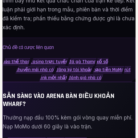
trình bày như kết quả chắc chắn của trận kế tiếp. Kết
luận phải giới hạn trong mẫu, phiên bản và thời điểm
đã kiểm tra; phần thiếu bằng chứng được ghi là chưa
xác định.
Chủ đề cá cược liên quan
kèo thể thao
casino trực tuyến
đá gà Thomo
xổ số
online
khuyến mãi nhà cái
đăng ký tài khoản
nạp tiền MoMo
rút
tiền Vietcombank
link mới nhất
đánh giá nhà cái
SẴN SÀNG VÀO ARENA
BÀN ĐIỀU KHOẢN
WHARF
?
Thưởng nạp đầu 100% kèm gói vòng quay miễn phí.
Nạp MoMo dưới 60 giây là vào trận.