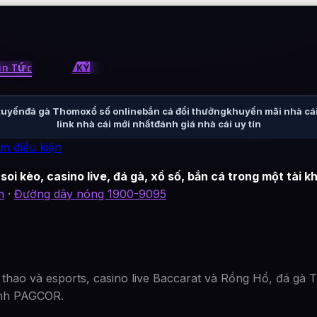
in Tức
▶ ĐĂNG KÝ
tuyến
đá gà Thomo
xổ số online
bắn cá đổi thưởng
khuyến mãi nhà cá
link nhà cái mới nhất
đánh giá nhà cái uy tín
em điều kiện
oi kèo, casino live, đá gà, xổ số, bắn cá trong một tài k
m
·
Đường dây nóng 1900-9095
 thao và esports, casino live Baccarat và Rồng Hổ, đá gà
ành PAGCOR.