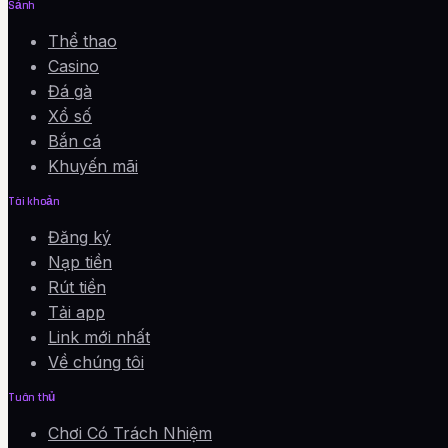
Sảnh
Thể thao
Casino
Đá gà
Xổ số
Bắn cá
Khuyến mãi
Tài khoản
Đăng ký
Nạp tiền
Rút tiền
Tải app
Link mới nhất
Về chúng tôi
Tuân thủ
Chơi Có Trách Nhiệm