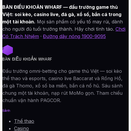
BÀN ĐIỀU KHOẢN WHARF
— đấu trường game thủ
Việt: soi kèo, casino live, đá gà, xổ số, bắn cá trong
một tài khoản.
Mọi sản phẩm có yếu tố may rủi, dành
cho người đủ tuổi trưởng thành. Hãy chơi tỉnh táo.
Chơi
Có Trách Nhiệm
·
Đường dây nóng 1900-9095
F
BÀN ĐIỀU KHOẢN WHARF
Đấu trường omni-betting cho game thủ Việt — soi kèo
thể thao và esports, casino live Baccarat và Rồng Hổ,
đá gà Thomo, xổ số ba miền, bắn cá nổ hũ. Sáu sảnh
chung một tài khoản, nạp rút MoMo gọn. Tham chiếu
chuẩn vận hành PAGCOR.
Sảnh
Thể thao
Casino