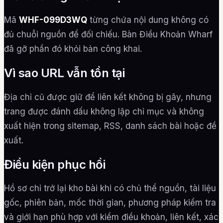
Mã
WHF-099D3WQ
từng chứa nội dung không có
đủ chuỗi nguồn để đối chiếu. Bàn Điều Khoản Wharf
đã gỡ phần đó khỏi bản công khai.
Vì sao URL vẫn tồn tại
Địa chỉ cũ được giữ để liên kết không bị gãy, nhưng
trang được đánh dấu không lập chỉ mục và không
xuất hiện trong sitemap, RSS, danh sách bài hoặc đề
xuất.
Điều kiện phục hồi
Hồ sơ chỉ trở lại kho bài khi có chủ thể nguồn, tài liệu
gốc, phiên bản, mốc thời gian, phương pháp kiểm tra
và giới hạn phù hợp với kiểm điều khoản, liên kết, xác