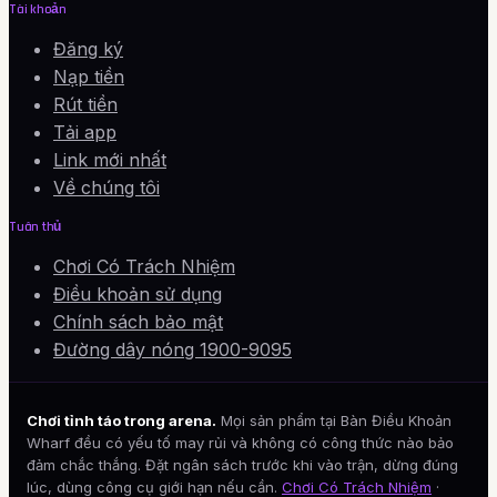
Tài khoản
Đăng ký
Nạp tiền
Rút tiền
Tải app
Link mới nhất
Về chúng tôi
Tuân thủ
Chơi Có Trách Nhiệm
Điều khoản sử dụng
Chính sách bảo mật
Đường dây nóng 1900-9095
Chơi tỉnh táo trong arena.
Mọi sản phẩm tại
Bàn Điều Khoản
Wharf
đều có yếu tố may rủi và không có công thức nào bảo
đảm chắc thắng. Đặt ngân sách trước khi vào trận, dừng đúng
lúc, dùng công cụ giới hạn nếu cần.
Chơi Có Trách Nhiệm
·