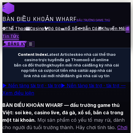
F
BÀN ĐIỀU KHOẢN WHARF
ĐẤU TRƯỜNG GAME THỦ
Thể Thao
Casino
Đá Gà
Xổ Số
Bắn Cá
Khuyến Mãi
⚽
🎰
🐓
🎫
🐟
🎁
📰
Tin Tức
▶ ĐĂNG KÝ
▶ ĐĂNG KÝ
☰
Content Index
Latest Articles
kèo nhà cái thể thao
casino trực tuyến
đá gà Thomo
xổ số online
bắn cá đổi thưởng
khuyến mãi nhà cái
đăng ký nhà cái
nạp tiền cá cược
rút tiền nhà cái
tải app nhà cái
link nhà cái mới nhất
đánh giá nhà cái uy tín
▶ Nền tảng tài trợ · tài trợ
▶ Nền tảng tài trợ · tài trợ —
Xem điều kiện
BÀN ĐIỀU KHOẢN WHARF
— đấu trường game thủ
Việt: soi kèo, casino live, đá gà, xổ số, bắn cá trong
một tài khoản.
Mọi sản phẩm có yếu tố may rủi, dành
cho người đủ tuổi trưởng thành. Hãy chơi tỉnh táo.
Chơi